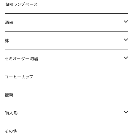
陶器ランプベース
酒器
ビールカップ
鉢
焼酎サーバー
デザート鉢
セミオーダー陶器
熟成焼酎ボトル
似顔絵陶器
コーヒーカップ
湯呑
フリーカップ
名入れ陶器
飯碗
ワインカップ
陶人形
徳利
戦国武将兜飾り
その他