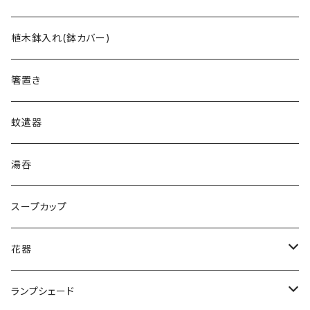
ぐい呑/酒坏
雛人形/夫婦人形
植木鉢入れ(鉢カバー)
箸置き
蚊遣器
湯呑
スープカップ
花器
一輪差
ランプシェード